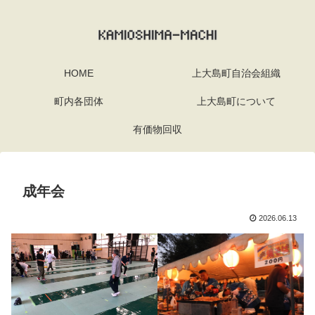
HOME
上大島町自治会組織
町内各団体
上大島町について
有価物回収
成年会
2026.06.13