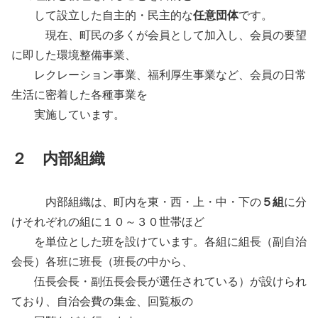
して設立した自主的・民主的な
任意団体
です。
現在、町民の多くが会員として加入し、会員の要望
に即した環境整備事業、
レクレーション事業、福利厚生事業など、会員の日常
生活に密着した各種事業を
実施しています。
２ 内部組織
内部組織は、町内を東・西・上・中・下の
５組
に分
けそれぞれの組に１０～３０世帯ほど
を単位とした班を設けています。各組に組長（副自治
会長）各班に班長（班長の中から、
伍長会長・副伍長会長が選任されている）が設けられ
ており、自治会費の集金、回覧板の