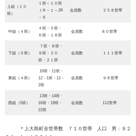
１班～１０班
上組（１０
ＪＲ－１～JR
会員数
２５８世帯
班）
－６
４班・５班・
中組（４班）
会員数
８０世帯
６班・１８班
７班・８班・
下組（５班）
９班・２０
会員数
１１１世帯
班・２１班
10班・11班・
東組（４班）
12－1班・12－
会員数
９８世帯
2班
13班・14班・
西組（5班）
16班・19班・
会員数
112世帯
22班
＊上大島町全世帯数 ７１０世帯 人口 男：９２