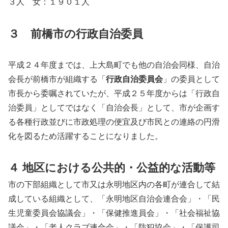
３人 女：１９０１人
３ 前橋市の行政自治委員
平成２４年度までは、上大島町でも他の自治会同様、自治
会長が前橋市が組織する「
行政自治委員会
」の委員として
市長から委嘱されていたが、平成２５年度からは「行政自
治委員」としてではなく「自治会長」として、市が企画す
る各種行政並びに市政処理の便宜及び市民との連絡の円滑
化を図るため活躍することになりました。
４ 地区における公共的・公益的な活動等
市の下部組織として市又は永明地区内の各町が連合して結
成している組織として、「永明地区自治会連合会」・「民
生児童委員会協議会」・「保健推進員会」・「社会福祉協
議会」・「老人クラブ連合会」・「防犯協会」・「保護司