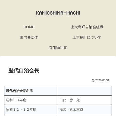
HOME
上大島町自治会組織
町内各団体
上大島町について
有価物回収
歴代自治会長
2026.05.31
歴代自治会長
名簿
昭和３０年度
田代 彦一殿
昭和３１・３２年度
湯沢 喜太重殿