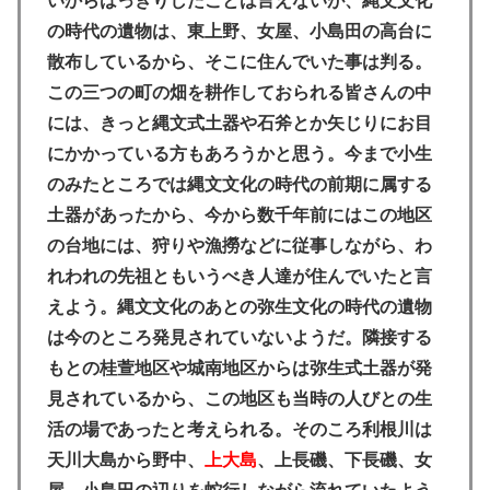
いからはっきりしたことは言えないが、縄文文化
の時代の遺物は、東上野、女屋、小島田の高台に
散布しているから、そこに住んでいた事は判る。
この三つの町の畑を耕作しておられる皆さんの中
には、きっと縄文式土器や石斧とか矢じりにお目
にかかっている方もあろうかと思う。今まで小生
のみたところでは縄文文化の時代の前期に属する
土器があったから、今から数千年前にはこの地区
の台地には、狩りや漁撈などに従事しながら、わ
れわれの先祖ともいうべき人達が住んでいたと言
えよう。
縄文文化のあとの弥生文化の時代の遺物
は今のところ発見されていないようだ。隣接する
もとの桂萱地区や城南地区からは弥生式土器が発
見されているから、この地区も当時の人びとの生
活の場であったと考えられる。
そのころ利根川は
天川大島から野中、
上大島
、上長磯、下長磯、女