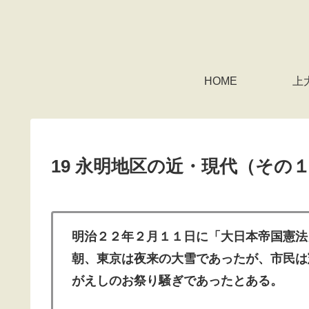
HOME
上
19 永明地区の近・現代（その
明治２２年２月１１日に「大日本帝国憲法
朝、東京は夜来の大雪であったが、市民は
がえしのお祭り騒ぎであったとある。