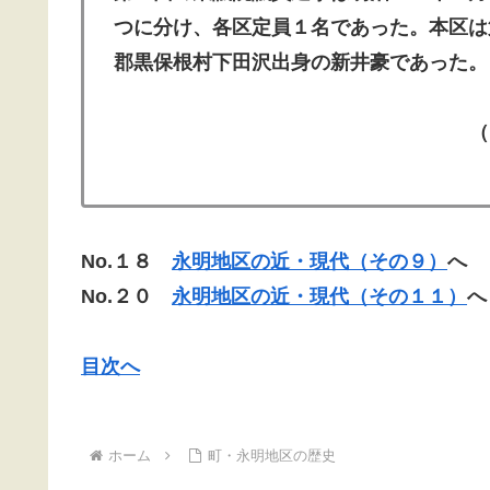
つに分け、各区定員１名であった。本区は
郡黒保根村下田沢出身の新井豪であった。
（『農協えいめい』197
No.１８
永明地区の近・現代（その９）
へ
No.２０
永明地区の近・現代（その１１）
へ
目次へ
ホーム
町・永明地区の歴史