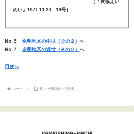
（『農協えい
めい』1971.11.20 19号）
No.５
永明地区の中世（その２）
へ
No.７
永明地区の近世（その２）
へ
目次へ
ホーム
町・永明地区の歴史