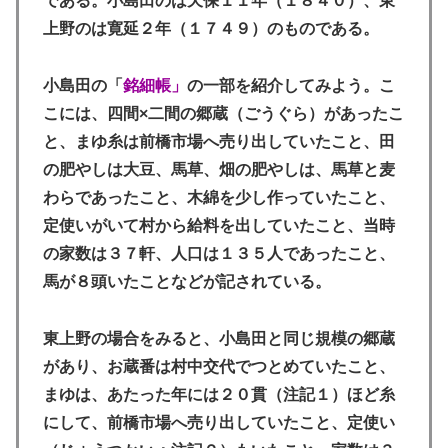
である。小島田のは天保１１年（１８４０）、東
上野のは寛延２年（１７４９）のものである。
小島田の「
銘細帳」
の一部を紹介してみよう。こ
こには、四間×二間の郷蔵（ごうぐら）があったこ
と、まゆ糸は前橋市場へ売り出していたこと、田
の肥やしは大豆、馬草、畑の肥やしは、馬草と麦
わらであったこと、木綿を少し作っていたこと、
定使いがいて村から給料を出していたこと、当時
の家数は３７軒、人口は１３５人であったこと、
馬が８頭いたことなどが記されている。
東上野の場合をみると、小島田と同じ規模の郷蔵
があり、お蔵番は村中交代でつとめていたこと、
まゆは、あたった年には２０貫（注記１）ほど糸
にして、前橋市場へ売り出していたこと、定使い