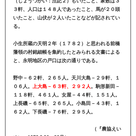
（じょうつかい：注記２）もいたこと、家数は３
３軒、人口は１４８人であったこと、馬が２０頭
いたこと、山伏が２人いたことなどが記されてい
る。
小生所蔵の天明２年（１７８２）と思われる前橋
藩領の村銘細帳を集約したとみられる文書による
と、永明地区の戸口は次の通りである。
野中－６２軒、２６５人。天川大島－２９軒、１
０６人。
上大島－６３軒、２９２人
。駒形新田－
１１８軒、４６１人。
女屋－４４軒、１５１人。
上長磯－６５軒、２６５人。小島田－４３軒、１
６２人。
下長磯－７６軒、２９５人。
（『農協えい