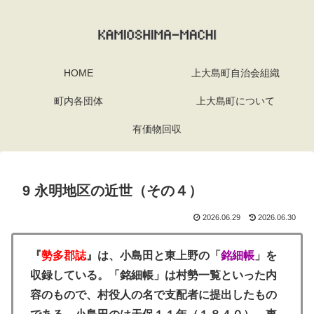
HOME
上大島町自治会組織
町内各団体
上大島町について
有価物回収
9 永明地区の近世（その４）
2026.06.29
2026.06.30
『
勢多郡誌
』は、小島田と東上野の「
銘細帳
」を
収録している。「銘細帳」は村勢一覧といった内
容のもので、村役人の名で支配者に提出したもの