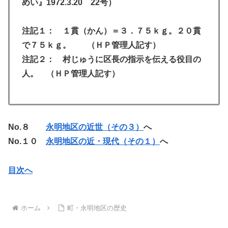
めい』1972.3.20 22号）
注記１： １貫（かん）＝３．７５ｋｇ。２０貫
で７５ｋｇ。 （ＨＰ管理人記す）
注記２： 村じゅうに区長の指示を伝える役目の
人。 （ＨＰ管理人記す）
No.８
永明地区の近世（その３）
へ
No.１０
永明地区の近・現代（その１）
へ
目次へ
ホーム
町・永明地区の歴史